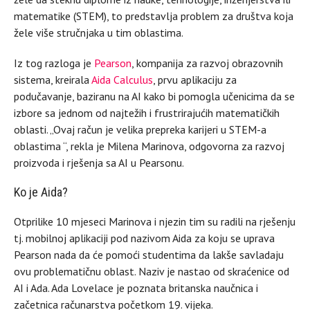
matematike (STEM), to predstavlja problem za društva koja
žele više stručnjaka u tim oblastima.
Iz tog razloga je
Pearson
, kompanija za razvoj obrazovnih
sistema, kreirala
Aida Calculus
, prvu aplikaciju za
podučavanje, baziranu na AI kako bi pomogla učenicima da se
izbore sa jednom od najtežih i frustrirajućih matematičkih
oblasti. „Ovaj račun je velika prepreka karijeri u STEM-a
oblastima “, rekla je Milena Marinova, odgovorna za razvoj
proizvoda i rješenja sa AI u Pearsonu.
Ko je Aida?
Otprilike 10 mjeseci Marinova i njezin tim su radili na rješenju
tj. mobilnoj aplikaciji pod nazivom Aida za koju se uprava
Pearson nada da će pomoći studentima da lakše savladaju
ovu problematičnu oblast. Naziv je nastao od skraćenice od
AI i Ada. Ada Lovelace je poznata britanska naučnica i
začetnica računarstva početkom 19. vijeka.