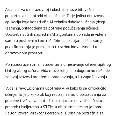
Aida je prva u obrazovnoj industriji i može biti važna
prekretnica u upotrebi AI za učenje. To je jedina obrazovna
aplikacija koja koristi više AI tehnika dubokog učenja (deep
learning), prilagođena za potrebe podučavanja učenika.
Upotreba sličnih naprednih AI algoritama do sada je viđena
samo u poslovnim i potrošačkim aplikacijama. Pearson je
prva firma koja je primijenila tu razinu inovativnosti u
obrazovnom prostoru.
Pomažući učenicima i studentima u rješavanju diferencijalnog
i integralnog računa, Aida može biti jedno dugoročno rješenje
za ovaj izazov i problem u obrazovanju, a i u zapošljavanju.
“Aida je revolucionarna upotreba AI-a kako bi se omogućilo
učenje. To je prvi korak koji redizajniramo u obrazovanju za
potrebe tržišta talenata fokusirajući se na veliku i čestu
prepreku karijerama u STEM-a oblastima”, rekao je John
Fallon, izvršni direktor Pearson-a. “Globalna potražnja za