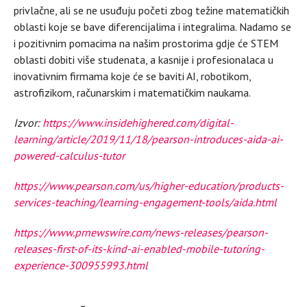
privlačne, ali se ne usuđuju početi zbog težine matematičkih
oblasti koje se bave diferencijalima i integralima. Nadamo se
i pozitivnim pomacima na našim prostorima gdje će STEM
oblasti dobiti više studenata, a kasnije i profesionalaca u
inovativnim firmama koje će se baviti AI, robotikom,
astrofizikom, računarskim i matematičkim naukama.
Izvor:
https://www.insidehighered.com/digital-
learning/article/2019/11/18/pearson-introduces-aida-ai-
powered-calculus-tutor
https://www.pearson.com/us/higher-education/products-
services-teaching/learning-engagement-tools/aida.html
https://www.prnewswire.com/news-releases/pearson-
releases-first-of-its-kind-ai-enabled-mobile-tutoring-
experience-300955993.html