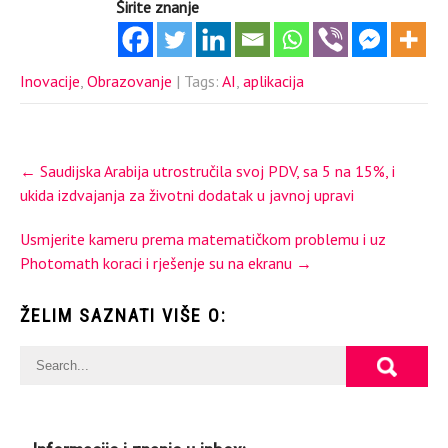
Širite znanje
Inovacije
,
Obrazovanje
| Tags:
AI
,
aplikacija
Post
←
Saudijska Arabija utrostručila svoj PDV, sa 5 na 15%, i
navigation
ukida izdvajanja za životni dodatak u javnoj upravi
Usmjerite kameru prema matematičkom problemu i uz
Photomath koraci i rješenje su na ekranu
→
ŽELIM SAZNATI VIŠE O: