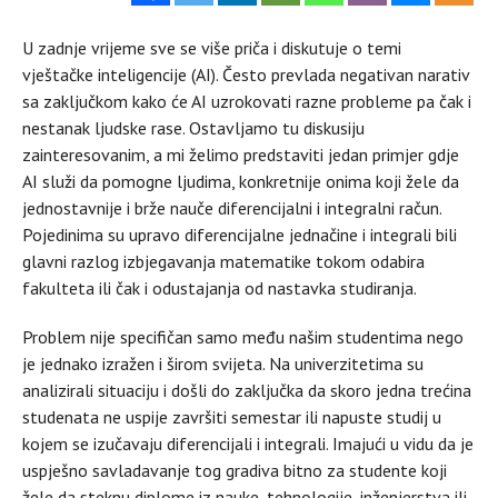
U zadnje vrijeme sve se više priča i diskutuje o temi
vještačke inteligencije (AI). Često prevlada negativan narativ
sa zaključkom kako će AI uzrokovati razne probleme pa čak i
nestanak ljudske rase. Ostavljamo tu diskusiju
zainteresovanim, a mi želimo predstaviti jedan primjer gdje
AI služi da pomogne ljudima, konkretnije onima koji žele da
jednostavnije i brže nauče diferencijalni i integralni račun.
Pojedinima su upravo diferencijalne jednačine i integrali bili
glavni razlog izbjegavanja matematike tokom odabira
fakulteta ili čak i odustajanja od nastavka studiranja.
Problem nije specifičan samo među našim studentima nego
je jednako izražen i širom svijeta. Na univerzitetima su
analizirali situaciju i došli do zaključka da skoro jedna trećina
studenata ne uspije završiti semestar ili napuste studij u
kojem se izučavaju diferencijali i integrali. Imajući u vidu da je
uspješno savladavanje tog gradiva bitno za studente koji
žele da steknu diplome iz nauke, tehnologije, inženjerstva ili