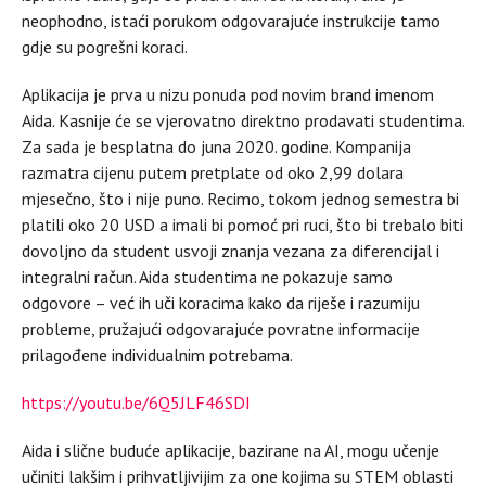
neophodno, istaći porukom odgovarajuće instrukcije tamo
gdje su pogrešni koraci.
Aplikacija je prva u nizu ponuda pod novim brand imenom
Aida. Kasnije će se vjerovatno direktno prodavati studentima.
Za sada je besplatna do juna 2020. godine. Kompanija
razmatra cijenu putem pretplate od oko 2,99 dolara
mjesečno, što i nije puno. Recimo, tokom jednog semestra bi
platili oko 20 USD a imali bi pomoć pri ruci, što bi trebalo biti
dovoljno da student usvoji znanja vezana za diferencijal i
integralni račun. Aida studentima ne pokazuje samo
odgovore – već ih uči koracima kako da riješe i razumiju
probleme, pružajući odgovarajuće povratne informacije
prilagođene individualnim potrebama.
https://youtu.be/6Q5JLF46SDI
Aida i slične buduće aplikacije, bazirane na AI, mogu učenje
učiniti lakšim i prihvatljivijim za one kojima su STEM oblasti