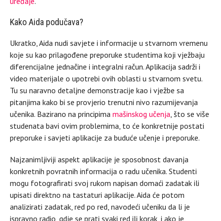
uređaje
.
Kako Aida podučava?
Ukratko, Aida nudi savjete i informacije u stvarnom vremenu
koje su kao prilagođene preporuke studentima koji vježbaju
diferencijalne jednačine i integralni račun. Aplikacija sadrži i
video materijale o upotrebi ovih oblasti u stvarnom svetu.
Tu su naravno detaljne demonstracije kao i vježbe sa
pitanjima kako bi se provjerio trenutni nivo razumijevanja
učenika. Bazirano na principima
mašinskog učenja
, što se više
studenata bavi ovim problemima, to će konkretnije postati
preporuke i savjeti aplikacije za buduće učenje i preporuke.
Najzanimljiviji aspekt aplikacije je sposobnost davanja
konkretnih povratnih informacija o radu učenika. Studenti
mogu fotografirati svoj rukom napisan domaći zadatak ili
upisati direktno na tastaturi aplikacije. Aida će potom
analizirati zadatak, red po red, navodeći učeniku da li je
ispravno radio, gdje se prati svaki red ili korak, i ako je