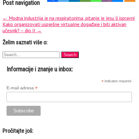
Post navigation
←
Modna industrija je na respiratorima, pitanje je jesu li ispravni
Kako organizovati uspješne virtualne događaje i biti aktivan
učesnik? – dio II
→
Želim saznati više o:
Informacije i znanje u inbox:
*
indicates required
*
E-mail adresa
Pročitajte još: