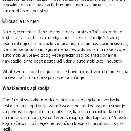
trgovini, logistici, navigaciji, humanitarnim akcijama, te u
automobilskoj industriji.
Naime, Mercedes-Benz je postao prvi proizvođač automobile
koji je ugradio glasovni navigacioni sistem od tri riječi. Kako je
jedna od najčešćih pritužbi vozača neprecizan navigacioni sistem,
Daimler se odlučio integrirati what3words sistem u neke svoje
automobile upravo zbog veće preciznosti od tradicionalne
navigacije, time opet postajući lider u automobilskoj industriji.
What3words koriste i ljudi koji se bave rekreativnim trčanjem, pa
na ovaj način označavaju staze za trčanje.
What3words aplikacija
Ono što bi svakako moglo zaintrigirati potencijalne korisnike
jeste to da je aplikacija what3words besplatna za preuzimanje
za javnost i neprofitne organizacije, kao i to da radi kada niste
na mreži. Osim toga, what3words mapa je dostupna na 45 jezika
koji, nažalost, još uvijek ne uključuju bosanski, hrvatski ili srpski
jezik.