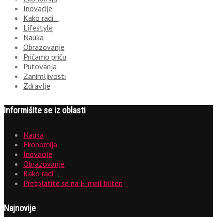
Inovacije
Kako radi…
Lifestyle
Nauka
Obrazovanje
Pričamo priču
Putovanja
Zanimljivosti
Zdravlje
Informišite se iz oblasti
Nauka
Ekonomija
Inovacije
Obrazovanje
Kako radi…
Pretplatite se na E-mail bilten
Najnovije