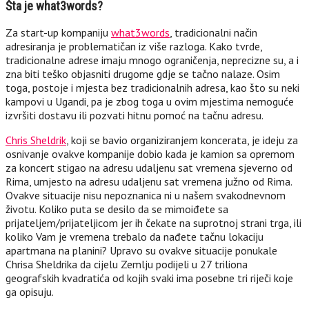
Šta je what3words?
Za start-up kompaniju
what3words
, tradicionalni način
adresiranja je problematičan iz više razloga. Kako tvrde,
tradicionalne adrese imaju mnogo ograničenja, neprecizne su, a i
zna biti teško objasniti drugome gdje se tačno nalaze. Osim
toga, postoje i mjesta bez tradicionalnih adresa, kao što su neki
kampovi u Ugandi, pa je zbog toga u ovim mjestima nemoguće
izvršiti dostavu ili pozvati hitnu pomoć na tačnu adresu.
Chris Sheldrik
, koji se bavio organiziranjem koncerata, je ideju za
osnivanje ovakve kompanije dobio kada je kamion sa opremom
za koncert stigao na adresu udaljenu sat vremena sjeverno od
Rima, umjesto na adresu udaljenu sat vremena južno od Rima.
Ovakve situacije nisu nepoznanica ni u našem svakodnevnom
životu. Koliko puta se desilo da se mimoiđete sa
prijateljem/prijateljicom jer ih čekate na suprotnoj strani trga, ili
koliko Vam je vremena trebalo da nađete tačnu lokaciju
apartmana na planini? Upravo su ovakve situacije ponukale
Chrisa Sheldrika da cijelu Zemlju podijeli u 27 triliona
geografskih kvadratića od kojih svaki ima posebne tri riječi koje
ga opisuju.