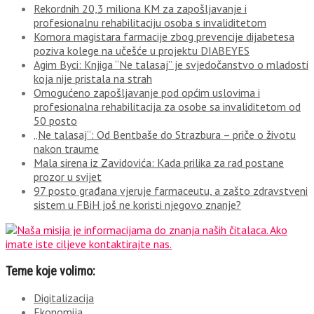
Rekordnih 20,3 miliona KM za zapošljavanje i
profesionalnu rehabilitaciju osoba s invaliditetom
Komora magistara farmacije zbog prevencije dijabetesa
poziva kolege na učešće u projektu DIABEYES
Agim Byci: Knjiga “Ne talasaj” je svjedočanstvo o mladosti
koja nije pristala na strah
Omogućeno zapošljavanje pod općim uslovima i
profesionalna rehabilitacija za osobe sa invaliditetom od
50 posto
„Ne talasaj“: Od Bentbaše do Strazbura – priče o životu
nakon traume
Mala sirena iz Zavidovića: Kada prilika za rad postane
prozor u svijet
97 posto građana vjeruje farmaceutu, a zašto zdravstveni
sistem u FBiH još ne koristi njegovo znanje?
Teme koje volimo:
Digitalizacija
Ekonomija