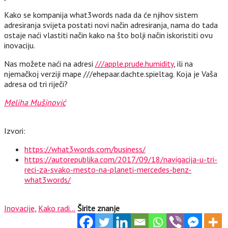
Kako se kompanija what3words nada da će njihov sistem
adresiranja svijeta postati novi način adresiranja, nama do tada
ostaje naći vlastiti način kako na što bolji način iskoristiti ovu
inovaciju.
Nas možete naći na adresi
///apple.prude.humidity
, ili na
njemačkoj verziji mape ///ehepaar.dachte.spieltag. Koja je Vaša
adresa od tri riječi?
Meliha Mušinović
Izvori:
https://what3words.com/business/
https://autorepublika.com/2017/09/18/navigacija-u-tri-
reci-za-svako-mesto-na-planeti-mercedes-benz-
what3words/
Inovacije
,
Kako radi...
Širite znanje