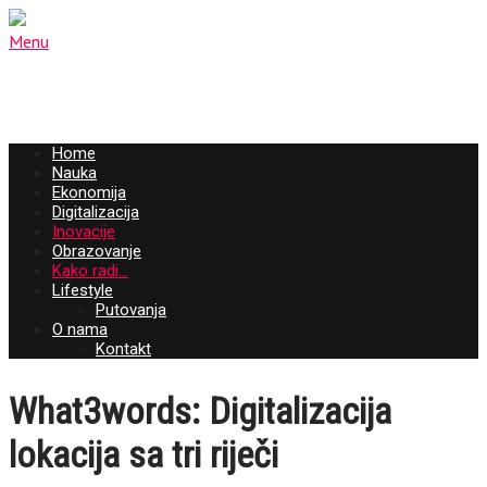
Menu
Home
Nauka
Ekonomija
Digitalizacija
Inovacije
Obrazovanje
Kako radi…
Lifestyle
Putovanja
O nama
Kontakt
What3words: Digitalizacija
lokacija sa tri riječi