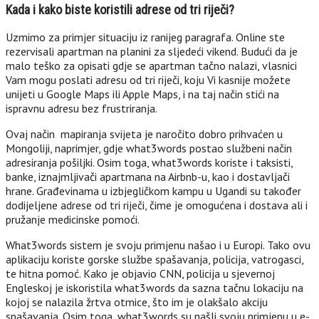
Kada i kako biste koristili adrese od tri riječi?
Uzmimo za primjer situaciju iz ranijeg paragrafa. Online ste
rezervisali apartman na planini za sljedeći vikend. Budući da je
malo teško za opisati gdje se apartman tačno nalazi, vlasnici
Vam mogu poslati adresu od tri riječi, koju Vi kasnije možete
unijeti u Google Maps ili Apple Maps, i na taj način stići na
ispravnu adresu bez frustriranja.
Ovaj način mapiranja svijeta je naročito dobro prihvaćen u
Mongoliji, naprimjer, gdje what3words postao službeni način
adresiranja pošiljki. Osim toga, what3words koriste i taksisti,
banke, iznajmljivači apartmana na Airbnb-u, kao i dostavljači
hrane. Građevinama u izbjegličkom kampu u Ugandi su također
dodijeljene adrese od tri riječi, čime je omogućena i dostava ali i
pružanje medicinske pomoći.
What3words sistem je svoju primjenu našao i u Europi. Tako ovu
aplikaciju koriste gorske službe spašavanja, policija, vatrogasci,
te hitna pomoć. Kako je objavio CNN, policija u sjevernoj
Engleskoj je iskoristila what3words da sazna tačnu lokaciju na
kojoj se nalazila žrtva otmice, što im je olakšalo akciju
spašavanja. Osim toga, what3words su našli svoju primjenu u e-