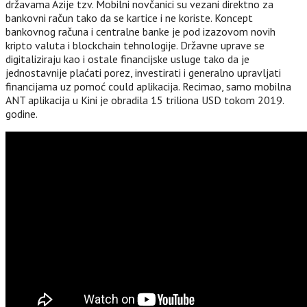
državama Azije tzv. Mobilni novčanici su vezani direktno za
bankovni račun tako da se kartice i ne koriste. Koncept
bankovnog računa i centralne banke je pod izazovom novih
kripto valuta i blockchain tehnologije. Državne uprave se
digitaliziraju kao i ostale financijske usluge tako da je
jednostavnije plaćati porez, investirati i generalno upravljati
financijama uz pomoć could aplikacija. Recimao, samo mobilna
ANT aplikacija u Kini je obradila 15 triliona USD tokom 2019.
godine.