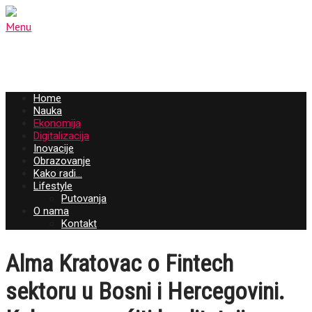
Menu
Home
Nauka
Ekonomija
Digitalizacija
Inovacije
Obrazovanje
Kako radi…
Lifestyle
Putovanja
O nama
Kontakt
Alma Kratovac o Fintech
sektoru u Bosni i Hercegovini.