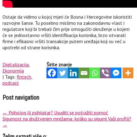
Ostaje da vidimo u kojoj mjeri će Bosna i Hercegovine iskoristiti
razvojne šanse. Tu posebno mislimo na zakonodavnu vlast i
regulatore koji bi trebali čim prije omogućiti okruženje u kojem
će se jednostavno vršiti identifikacija korisnika, brzo otvarati
firme i efikasno vršiti transakcije putem uređaja koji su već u
upotrebi od strane korisnika.
Digitalizacija
,
Širite znanje
Ekonomija
| Tags:
fintech
,
podcast
Post navigation
←
Psiholog ili psihijatar? Usuditi se potražiti pomoć
Sigurnost na društvenim mrežama: koliko su sigurni Vaši profili?
→
Želim saznati više o: