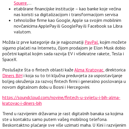
Squere
,…
etablirane financijske institucije – kao banke koje većina
nas koristi sa digitalizacijom i transformacijom servisa
tehnološke firme kao Google, Apple sa svojim mobilnim
novčanicima ApplePay ili GooglePay ili Facebook sa Libra
valutom.
Možda iz prve kategorije da je najpoznatiji
PayPal
, kojim možete
sigurno plaćati na Internetu, čijom prodajom je Elon Musk dobio
početni kapital kojim sada razvija EV i višekratne rakete, Tesla i
SpaceX.
Poslušajte šta o fintech oblasti kaže
Alma Kratovac
, direktorica
Diners BiH
i koja su to tri ključna preduvjeta za uspostavljanje
boljeg okruženja za razvoj fintech firmi i generalno poslovanja u
novom digitalnom dobu u Bosni i Hercegovini.
https://soundcloud.com/novine/fintech-u-svijetu-i-bih-alma-
kratovac-i-diners-bih
Trend u razvijenim državama je rast digitalnih banaka sa kojima
ste u kontaktu samo putem vašeg mobilnog telefona.
Beskontaktno plaćanje sve više uzimati maha. U Kini i razvijenim