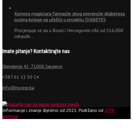
Komora magistara farmacije zbog prevencije dijabetesa
poziva kolege na učešće u projektu DIABEYES
Procjenjuje se da u Bosni i Hercegovini više od 316.000
odraslih…
Imate pitanje? Kontaktirajte nas
Skenderija 42, 71000 Sarajevo
+387 61 13 50 14
info@novine.ba
Informacije i znanje dijelimo od 2021.
Podržano od
ZIPR
agencije