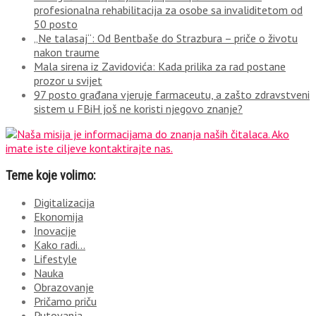
profesionalna rehabilitacija za osobe sa invaliditetom od
50 posto
„Ne talasaj“: Od Bentbaše do Strazbura – priče o životu
nakon traume
Mala sirena iz Zavidovića: Kada prilika za rad postane
prozor u svijet
97 posto građana vjeruje farmaceutu, a zašto zdravstveni
sistem u FBiH još ne koristi njegovo znanje?
Teme koje volimo:
Digitalizacija
Ekonomija
Inovacije
Kako radi…
Lifestyle
Nauka
Obrazovanje
Pričamo priču
Putovanja