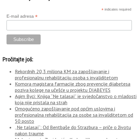
*
indicates required
*
E-mail adresa
Pročitajte još:
Rekordnih 20,3 miliona KM za zapošljavanje i
profesionalnu rehabilitaciju osoba s invaliditetom
Komora magistara farmacije zbog prevencije dijabetesa
poziva kolege na učešće u projektu DIABEYES
Agim Byci: Knjiga “Ne talasaj” je svjedočanstvo o mladosti
koja nije pristala na strah
Omogućeno zapošljavanje pod općim uslovima i
profesionalna rehabilitacija za osobe sa invaliditetom od
50 posto
„Ne talasaj“: Od Bentbaše do Strazbura – priče o životu
nakon traume