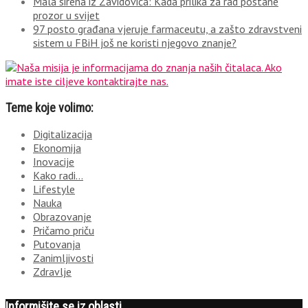
Mala sirena iz Zavidovića: Kada prilika za rad postane
prozor u svijet
97 posto građana vjeruje farmaceutu, a zašto zdravstveni
sistem u FBiH još ne koristi njegovo znanje?
Teme koje volimo:
Digitalizacija
Ekonomija
Inovacije
Kako radi…
Lifestyle
Nauka
Obrazovanje
Pričamo priču
Putovanja
Zanimljivosti
Zdravlje
Informišite se iz oblasti