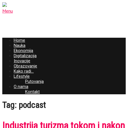
Menu
Home
Nauka
Ekonomija
Digitalizacija
Inovacije
Obrazovanje
Kako radi…
Lifestyle
Putovanja
O nama
Kontakt
Tag: podcast
Industrija turizma tokom i nakon