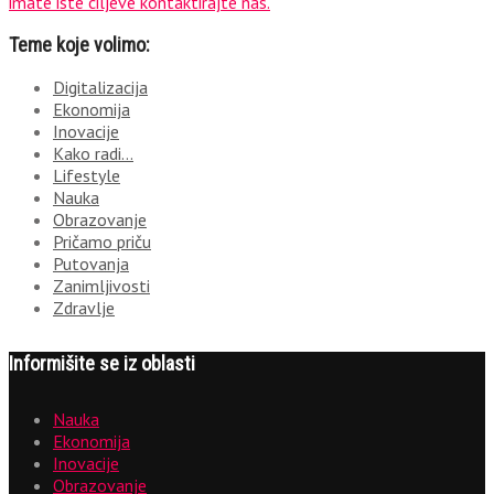
Teme koje volimo:
Digitalizacija
Ekonomija
Inovacije
Kako radi…
Lifestyle
Nauka
Obrazovanje
Pričamo priču
Putovanja
Zanimljivosti
Zdravlje
Informišite se iz oblasti
Nauka
Ekonomija
Inovacije
Obrazovanje