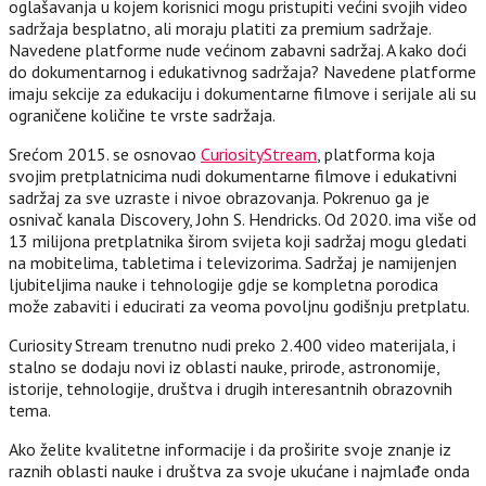
oglašavanja u kojem korisnici mogu pristupiti većini svojih video
sadržaja besplatno, ali moraju platiti za premium sadržaje.
Navedene platforme nude većinom zabavni sadržaj. A kako doći
do dokumentarnog i edukativnog sadržaja? Navedene platforme
imaju sekcije za edukaciju i dokumentarne filmove i serijale ali su
ograničene količine te vrste sadržaja.
Srećom 2015. se osnovao
CuriosityStream
, platforma koja
svojim pretplatnicima nudi dokumentarne filmove i edukativni
sadržaj za sve uzraste i nivoe obrazovanja. Pokrenuo ga je
osnivač kanala Discovery, John S. Hendricks. Od 2020. ima više od
13 milijona pretplatnika širom svijeta koji sadržaj mogu gledati
na mobitelima, tabletima i televizorima. Sadržaj je namijenjen
ljubiteljima nauke i tehnologije gdje se kompletna porodica
može zabaviti i educirati za veoma povoljnu godišnju pretplatu.
Curiosity Stream trenutno nudi preko 2.400 video materijala, i
stalno se dodaju novi iz oblasti nauke, prirode, astronomije,
istorije, tehnologije, društva i drugih interesantnih obrazovnih
tema.
Ako želite kvalitetne informacije i da proširite svoje znanje iz
raznih oblasti nauke i društva za svoje ukućane i najmlađe onda