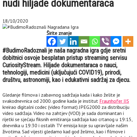
nudi hiljade dokumentaraca
18/10/2020
Širite znanje
#BudimoRadoznali je naša nagradna igra gdje sretni
dobitnici osvoje besplatan pristup streaming servisu
CuriosityStream. Hiljade dokumentaraca o nauci,
tehnologiji, medicini (uključujući COVID19), prirodi,
društvu, astronomiji, kao i edukativni sadržaj za djecu.
Gledanje filmova i zabavnog sadržaja kada i kako želite je
svakodnevnica od 2000. godine kada je institut
Fraunhofer IIS
kreirao digitalni codec (video format) JPEG2000 za distribuciju
video sadržaja. Video na zahtjev (VOD) je sada dominantan i
rijetki se sjećaju fiksnih emitiranja sadržaja kao crtanog u 19:15,
dnevnika u 19:30 i ostalih TV emisija koje su upravljale našim
životima. Sad vijesti gledamo kad god želimo, kao i filmove i