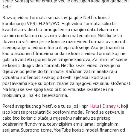
serije. Sadržaj se ne emituje već je dostupan kada god gledatelji
žele.
Razvoj video formata se nastavlja gdje Netflix koristi
kombinaciju VP9 i H.264/AVC High video formata kako bi
kvalitetan video bio omogućen sa manjim datotekama na
raznim uređajima i u raznim video materijalima. Netflix je to
doveo na viši nivo jer se koriste razni video formati ovisno od
scenografije u jednom filmu ili epizodi serije. Ako je dinamična
kao u akcionim filmovima onda se koristi video format koji ne
gubi u kvaliteti i pored brze izmjene kadrova. Za “mirnije” scene
se koristi drugi video format. Netflix svaki video izrezuje na
dijelove od jedne do tri minute. Računari zatim analiziraju
vizualnu složenost svakog od ovih isječaka i kodiraju s
postavkama koje su optimizirane za njegovu vizualnu složenost.
Na kraju se sve spoji kako bi bilo vrhunske kvalitete i na
mobilnim, a i na 4K televizorima.
Pored sveprisutnog Netflix-a tu su još i npr.
Hulu
i
Disney +
, koji
isto koriste pretplatnički poslovni model. Prihod se ostvaruje
tako što korisnici plaćaju mjesečnu naknadu za pristup
odabranim filmovima, televizijskim emisijama i originalnim
serijama. Suprotno tome, YouTube koristi model financiran od