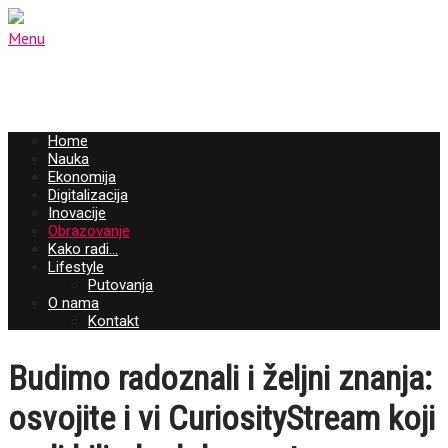
Menu
Home
Nauka
Ekonomija
Digitalizacija
Inovacije
Obrazovanje
Kako radi…
Lifestyle
Putovanja
O nama
Kontakt
Budimo radoznali i željni znanja:
osvojite i vi CuriosityStream koji