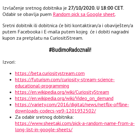
Izvlačenje sretnog dobitnika je
27/10/2020. U 18:00 CET
.
Odabir se obavlja puem
Random pick sa Google sheet
.
Sretni dobitnik ili dobitnica će biti kontaktiran/a i obaviješten/a
putem Facebooka i E-maila putem kojeg će i dobiti nagradni
kupon za pretplatu na CuriositiStream.
#BudimoRadoznali!
Izvori:
https://beta.curiositystream.com
https://futurism.com/curiosity-stream-science-
educational-programming
https://en.wikipedia.org/wiki/CuriosityStream
https://en.wikipedia.org/wiki/Video_on_demand
https://variety.com/2016/digital/news/netflix-offline-
downloads-codecs-vp9-1201932502/
Za odabir sretnog dobitnika:
https://www.sheetaki.com/pick-a-random-name-from-a-
long-list-in-google-sheets/