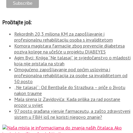
Pročitajte još:
Rekordnih 20,3 miliona KM za zapošljavanje i
profesionalnu rehabilitaciju osoba s invaliditetom
Komora magistara farmacije zbog prevencije dijabetesa
poziva kolege na učešće u projektu DIABEYES
Agim Byci: Knjiga “Ne talasaj” je svjedočanstvo o mladosti
koja nije pristala na strah
Omogućeno zapošljavanje pod općim uslovima i
profesionalna rehabilitacija za osobe sa invaliditetom od
50 posto
„Ne talasaj“: Od Bentbaše do Strazbura – priče o životu
nakon traume
Mala sirena iz Zavidovića: Kada prilika za rad postane
prozor u svijet
97 posto građana vjeruje farmaceutu, a zašto zdravstveni
sistem u FBiH još ne koristi njegovo znanje?