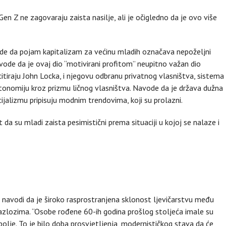
 i Gen Z ne zagovaraju zaista nasilje, ali je očigledno da je ovo više
ode da pojam kapitalizam za većinu mladih označava nepoželjni
vode da je ovaj dio “motivirani profitom” neupitno važan dio
i citiraju John Locka, i njegovu odbranu privatnog vlasništva, sistema
autonomiju kroz prizmu ličnog vlasništva. Navode da je država dužna
cijalizmu pripisuju modnim trendovima, koji su prolazni.
 da su mladi zaista pesimistični prema situaciji u kojoj se nalaze i
”, navodi da je široko rasprostranjena sklonost ljevičarstvu među
ozima. “Osobe rođene 60-ih godina prošlog stoljeća imale su
olje. To je bilo doba prosvjetljenja, modernističkog stava da će