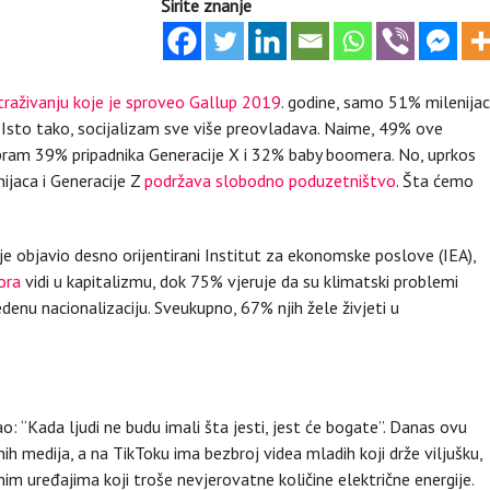
Širite znanje
straživanju koje je sproveo Gallup 2019
. godine, samo 51% milenija
. Isto tako, socijalizam sve više preovladava. Naime, 49% ove
ram 39% pripadnika Generacije X i 32% baby boomera. No, uprkos
ijaca i Generacije Z
podržava slobodno poduzetništvo
. Šta ćemo
je objavio desno orijentirani Institut za ekonomske poslove (IEA),
ora
vidi u kapitalizmu, dok 75% vjeruje da su klimatski problemi
vedenu nacionalizaciju. Sveukupno, 67% njih žele živjeti u
: “Kada ljudi ne budu imali šta jesti, jest će bogate”. Danas ovu
ih medija, a na TikToku ima bezbroj videa mladih koji drže viljušku,
m uređajima koji troše nevjerovatne količine električne energije.