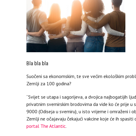
Bla bla bla
Suočeni sa ekonomskim, te sve većim ekološkim problem
Zemlji za 100 godina?
“Svijet se utapa i sagorijeva, a dvojica najbogatijih lj
privatnim svemirskim brodovima da vide ko će prije u sv
9000 (Odiseja u svemiru), u isto vrijeme i omraženi i o
Zemlji ne očajavaju čekajući vakcine koje će ih spasit
portal The Atlantic
.