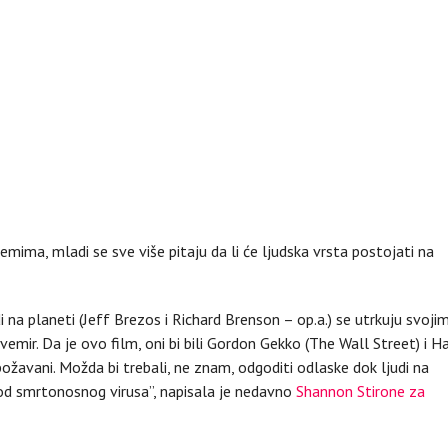
ima, mladi se sve više pitaju da li će ljudska vrsta postojati na
udi na planeti (Jeff Brezos i Richard Brenson – op.a.) se utrkuju svoji
emir. Da je ovo film, oni bi bili Gordon Gekko (The Wall Street) i H
božavani. Možda bi trebali, ne znam, odgoditi odlaske dok ljudi na
i od smrtonosnog virusa”, napisala je nedavno
Shannon Stirone za