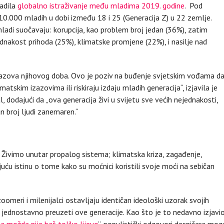
adila
globalno istraživanje među mladima 2019. godine
. Pod
10.000 mladih u dobi između 18 i 25 (Generacija Z) u 22 zemlje.
mladi suočavaju: korupcija, kao problem broj jedan (36%), zatim
nakost prihoda (25%), klimatske promjene (22%), i nasilje nad
zazova njihovog doba. Ovo je poziv na buđenje svjetskim vođama d
atskim izazovima ili riskiraju izdaju mladih generacija“, izjavila je
 dodajući da „ova generacija živi u svijetu sve većih nejednakosti,
n broj ljudi zanemaren.“
. Živimo unutar propalog sistema; klimatska kriza, zagađenje,
ajuću istinu o tome kako su moćnici koristili svoje moći na sebičan
 zoomeri i milenijalci ostavljaju identičan ideološki uzorak svojih
ja jednostavno preuzeti ove generacije. Kao što je to nedavno izjavi
ja možda nije baš toliko lijevo
“, populistički odgovori desničara mog