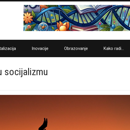
talizacija
Inovacije
Obrazovanje
Kako radi…
 u socijalizmu