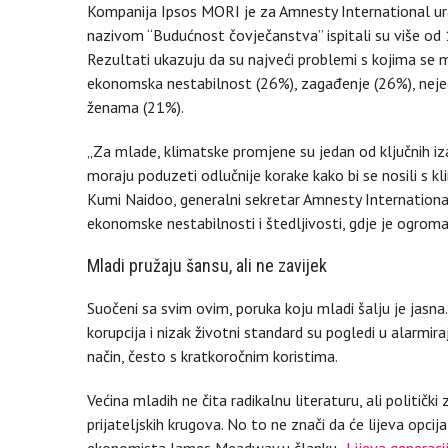
Kompanija Ipsos MORI je za Amnesty International ur
nazivom “Budućnost čovječanstva” ispitali su više od 
Rezultati ukazuju da su najveći problemi s kojima se 
ekonomska nestabilnost (26%), zagađenje (26%), nejed
ženama (21%).
„Za mlade, klimatske promjene su jedan od ključnih i
moraju poduzeti odlučnije korake kako bi se nosili s klim
Kumi Naidoo, generalni sekretar Amnesty International,
ekonomske nestabilnosti i štedljivosti, gdje je ogroma
Mladi pružaju šansu, ali ne zavijek
Suočeni sa svim ovim, poruka koju mladi šalju je jasna
korupcija i nizak životni standard su pogledi u alarmir
način, često s kratkoročnim koristima.
Većina mladih ne čita radikalnu literaturu, ali politički
prijateljskih krugova. No to ne znači da će lijeva opci
ekonomista James Meadway u članku „
Lijeva generaci