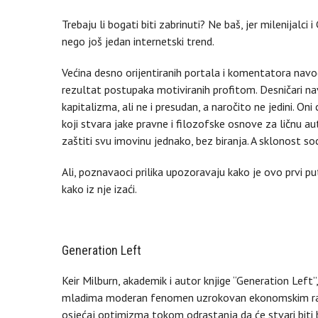
Trebaju li bogati biti zabrinuti? Ne baš, jer milenijalci
nego još jedan internetski trend.
Većina desno orijentiranih portala i komentatora nav
rezultat postupaka motiviranih profitom. Desničari na
kapitalizma, ali ne i presudan, a naročito ne jedini. On
koji stvara jake pravne i filozofske osnove za ličnu 
zaštiti svu imovinu jednako, bez biranja. A sklonost so
Ali, poznavaoci prilika upozoravaju kako je ovo prvi put
kako iz nje izaći.
Generation Left
Keir Milburn, akademik i autor knjige “Generation Left
mladima moderan fenomen uzrokovan ekonomskim razl
osjećaj optimizma tokom odrastanja da će stvari biti b