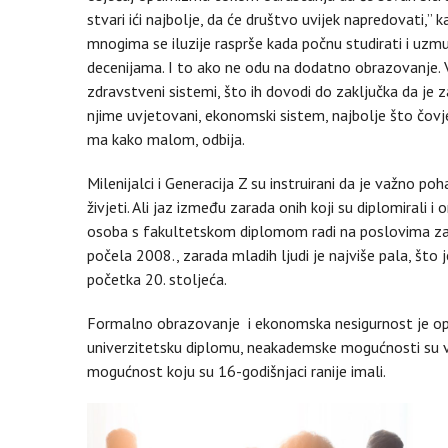
stvari ići najbolje, da će društvo uvijek napredovati,”
mnogima se iluzije rasprše kada počnu studirati i uzmu
decenijama. I to ako ne odu na dodatno obrazovanje. V
zdravstveni sistemi, što ih dovodi do zaključka da je za 
njime uvjetovani, ekonomski sistem, najbolje što čovj
ma kako malom, odbija.
Milenijalci i Generacija Z su instruirani da je važno po
živjeti. Ali jaz između zarada onih koji su diplomirali i 
osoba s fakultetskom diplomom radi na poslovima za 
počela 2008., zarada mladih ljudi je najviše pala, što 
početka 20. stoljeća.
Formalno obrazovanje i ekonomska nesigurnost je opas
univerzitetsku diplomu, neakademske mogućnosti su 
mogućnost koju su 16-godišnjaci ranije imali.