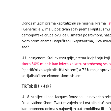
Odnos mladih prema kapitalizmu se mijenja. Prema
i
i Generacije Z imaju pozitivan stav prema kapitalizmu
demografske grupe ovu ideju smatra pozitivnom, nasp
ovim promjenama i napuštanju kapitalizma, 83% milen
sad?
U Ujedinjenom Kraljevstvu gdje, prema izvještaju koji 
skoro 80% mladih kao krivca za krizu stambenog sekt
“specifični za kapitalistički sistem”, a 72% ranije spro
socijalističkom ekonomskom sistemu.
TikTok ili tik-tak?
U 18. stoljeću, Jean-Jacques Rousseau je navodno rekao
frazu vidimo širom Twitter zajednice i ostalih društven
kao opomenu onima s najnovijim automobilima ili kućni