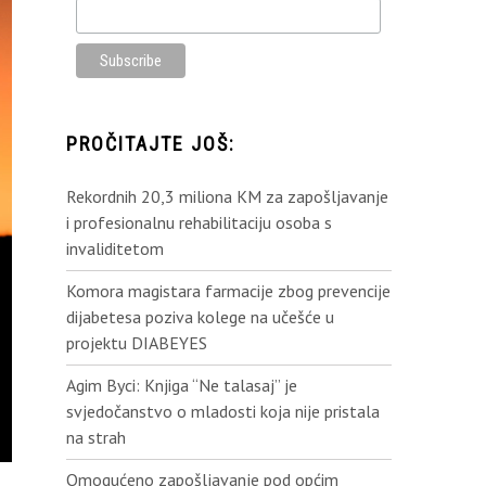
PROČITAJTE JOŠ:
Rekordnih 20,3 miliona KM za zapošljavanje
i profesionalnu rehabilitaciju osoba s
invaliditetom
Komora magistara farmacije zbog prevencije
dijabetesa poziva kolege na učešće u
projektu DIABEYES
Agim Byci: Knjiga “Ne talasaj” je
svjedočanstvo o mladosti koja nije pristala
na strah
Omogućeno zapošljavanje pod općim