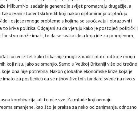
 kaže MilburnNo, sadašnje generacije svijet promatraju drugačije, a
 takozvani studentski kredit koji nakon diplomiranja otplaćuju
ide i osjete mnoge probleme s kojima se suočavaju i obrazovni i
to kriva politika. Odgajani su da vjeruju kako je postojeći politički i
ečanstvo može imati, te da se svaka ideja koja ide za promjenom,
hađati univerzitet kako bi kasnije mogli zaraditi platu od koje mogu
onih koji nisu, jako se smanjio. Samo u Velikoj Britaniji više od trećine
koje ona nije potrebna. Nakon globalne ekonomske krize koja je
je imalo za posljedicu da se njihov životni standard svede na nivo s
na kombinacija, ali to nije sve. Za mlade koji nemaju
veoma smanjene, kao što je praksa za neko od zanimanja, odnosno