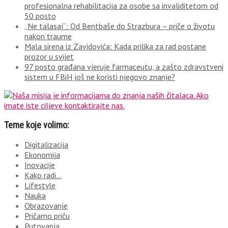
profesionalna rehabilitacija za osobe sa invaliditetom od
50 posto
„Ne talasaj“: Od Bentbaše do Strazbura – priče o životu
nakon traume
Mala sirena iz Zavidovića: Kada prilika za rad postane
prozor u svijet
97 posto građana vjeruje farmaceutu, a zašto zdravstveni
sistem u FBiH još ne koristi njegovo znanje?
Teme koje volimo:
Digitalizacija
Ekonomija
Inovacije
Kako radi…
Lifestyle
Nauka
Obrazovanje
Pričamo priču
Putovanja