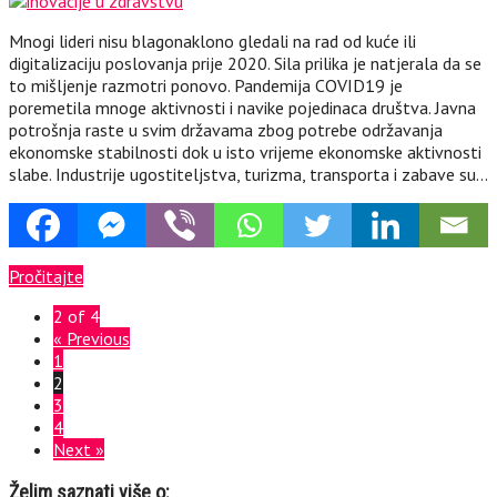
Mnogi lideri nisu blagonaklono gledali na rad od kuće ili
digitalizaciju poslovanja prije 2020. Sila prilika je natjerala da se
to mišljenje razmotri ponovo. Pandemija COVID19 je
poremetila mnoge aktivnosti i navike pojedinaca društva. Javna
potrošnja raste u svim državama zbog potrebe održavanja
ekonomske stabilnosti dok u isto vrijeme ekonomske aktivnosti
slabe. Industrije ugostiteljstva, turizma, transporta i zabave su…
Pročitajte
2 of 4
« Previous
1
2
3
4
Next »
Želim saznati više o: