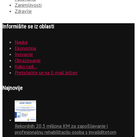
Zanimljivosti
Zdravlje
Informišite se iz oblasti
Nauka
Ekonomija
Inovacije
Obrazovanje
Kako radi…
Pretplatite se na E-mail bilten
Najnovije
Rekordnih 20,3 miliona KM za zapošljavanje i
profesionalnu rehabilitaciju osoba s invaliditetom