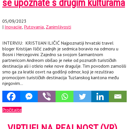
se upoznate s drugim kulturama
05/09/2023
|
Inovacije
,
Putovanja
,
Zanimljivosti
INTERVJU: KRISTIJAN ILIČIĆ Najpoznatiji hrvatski travel
bloger Kristijan Iličić zadnjih je sedmica boravio na odmoru u
Bosni i Hercegovini. Zajedno sa svojom šarmantnom
partnericom Andreom obišao je neke od poznatih turističkih
destinacija ali i otkrio neke nove dragulje. Tim povodom zamolili
smo ga za kratki osvrt na godišnji odmor, koji je rezultirao
promocijom turističkih destinacija Tuzlanskog kantona među
njegovim…
Pročitajte
..VIRTUELNA REALNOST (VR)