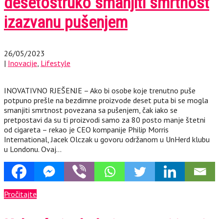
desetostruko smanjiti smrtnost
izazvanu pušenjem
26/05/2023
|
Inovacije
,
Lifestyle
INOVATIVNO RJEŠENJE – Ako bi osobe koje trenutno puše
potpuno prešle na bezdimne proizvode deset puta bi se mogla
smanjiti smrtnost povezana sa pušenjem, čak iako se
pretpostavi da su ti proizvodi samo za 80 posto manje štetni
od cigareta – rekao je CEO kompanije Philip Morris
International, Jacek Olczak u govoru održanom u UnHerd klubu
u Londonu. Ovaj…
Pročitajte