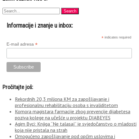
Informacije i znanje u inbox:
*
indicates required
*
E-mail adresa
Pročitajte još:
Rekordnih 20,3 miliona KM za zapošljavanje i
profesionalnu rehabilitaciju osoba s invaliditetom
Komora magistara farmacije zbog prevencije dijabetesa
poziva kolege na učešće u projektu DIABEYES
Agim Byci: Knjiga “Ne talasaj” je svjedočanstvo o mladosti
koja nije pristala na strah
Omogućeno zapošljavanje pod općim uslovima i