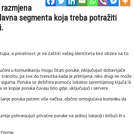
, razmjena
glavna segmenta koja treba potražiti
i.
upa, a privatnost je na zaštiti vašeg identiteta bez obzira na to
jučeni u komunikaciju mogu čitati poruke, isključujući dobavljače
 tranzitu, pa sve do trenutka kada je primljena, niko drugi ne može
je sigurna. Poruka se dešifrira pomoću lokalno spremljenog ključa ili
e kopije poruka čuvaju bilo gdje, uključujući i servere.
lanje poruka putem više načina, obično omogućava korisniku da
e pohranjujući privatne poruke na jednoj lokaciji i brišući ih s
atforme.