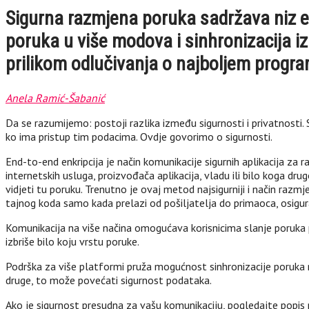
Sigurna razmjena poruka sadržava niz e
poruka u više modova i sinhronizacija iz
prilikom odlučivanja o najboljem program
Anela Ramić-Šabanić
Da se razumijemo: postoji razlika između sigurnosti i privatnosti.
ko ima pristup tim podacima. Ovdje govorimo o sigurnosti.
End-to-end enkripcija je način komunikacije sigurnih aplikacija za 
internetskih usluga, proizvođača aplikacija, vladu ili bilo koga d
vidjeti tu poruku. Trenutno je ovaj metod najsigurniji i način razmj
tajnog koda samo kada prelazi od pošiljatelja do primaoca, osigurav
Komunikacija na više načina omogućava korisnicima slanje poruka
izbriše bilo koju vrstu poruke.
Podrška za više platformi pruža mogućnost sinhronizacije poruka na
druge, to može povećati sigurnost podataka.
Ako je sigurnost presudna za vašu komunikaciju, pogledajte popis n