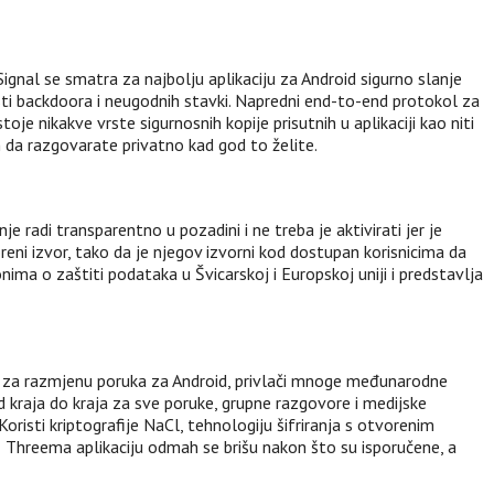
Signal se smatra za najbolju aplikaciju za Android sigurno slanje
osti backdoora i neugodnih stavki. Napredni end-to-end protokol za
toje nikakve vrste sigurnosnih kopije prisutnih u aplikaciji kao niti
m da razgovarate privatno kad god to želite.
je radi transparentno u pozadini i ne treba je aktivirati jer je
oreni izvor, tako da je njegov izvorni kod dostupan korisnicima da
ma o zaštiti podataka u Švicarskoj i Europskoj uniji i predstavlja
acija za razmjenu poruka za Android, privlači mnoge međunarodne
od kraja do kraja za sve poruke, grupne razgovore i medijske
oristi kriptografije NaCl, tehnologiju šifriranja s otvorenim
oz Threema aplikaciju odmah se brišu nakon što su isporučene, a