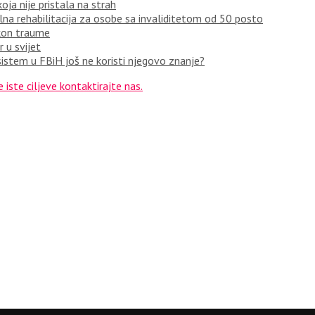
oja nije pristala na strah
a rehabilitacija za osobe sa invaliditetom od 50 posto
akon traume
 u svijet
istem u FBiH još ne koristi njegovo znanje?