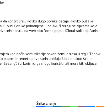
ke.
 da kontroliraju koliko dugo poruka ostaje i koliko puta je
a iCloud. Poruke pohranjene u oblaku šifriraju se tipkama koje
 privatnih poruka na web platforme poput iCloud radi pojačanih
ženjera kao način komunikacije nakon zemljotresa u regiji Tōhoku
 bilo putem Interneta povezanih uređaja. Ubrzo nakon što je
ealing”. Svi korisnici ga mogu koristiti, ali mora biti uključen
Širite znanje