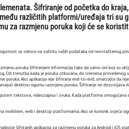
lemenata. Šifriranje od početka do kraja
među različitih platformi/uređaja tri su 
u za razmjenu poruka koji će se koristit
 Sigurnost se odnosi na zaštitu vaših podataka od neovlaštenog prist
razmjenu poruka šifriranjem informacija tako da samo oni koji su ukl
rugog. Od trenutka kada je poruka otkucana, do vremena provedenog u
ene poruka. Ako aplikacija nije šifrirana end-to-end, smatrajte da ni
ajući direktnu sigurnu razmjenu poruka. Šifriranje ne dozvoljava da s
 putem tekstova, videozapisa i zvuka. Kada platforma omogućava s
 mobilnim, web i desktop platformama. Ako se korisnik osjeća sigurnij
ajbolje šifriranih aplikacija za razmjenu poruka za Android i iOS pl