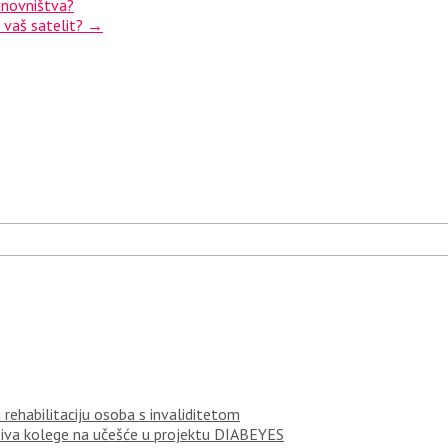
tanovništva?
a vaš satelit?
→
rehabilitaciju osoba s invaliditetom
ziva kolege na učešće u projektu DIABEYES