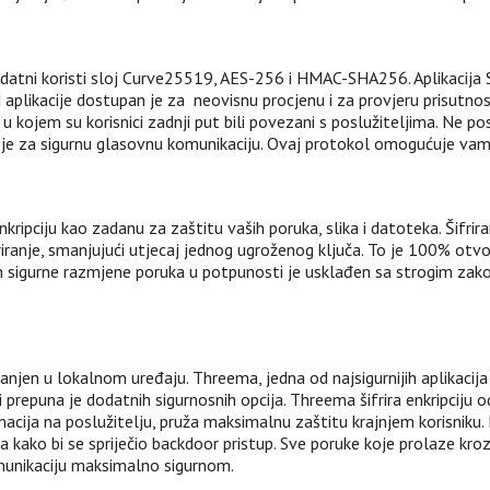
 Dodatni koristi sloj Curve25519, AES-256 i HMAC-SHA256. Aplikacija 
d aplikacije dostupan je za neovisnu procjenu i za provjeru prisutn
e u kojem su korisnici zadnji put bili povezani s poslužiteljima. Ne pos
tan je za sigurnu glasovnu komunikaciju. Ovaj protokol omogućuje va
nkripciju kao zadanu za zaštitu vaših poruka, slika i datoteka. Šifriran
ifriranje, smanjujući utjecaj jednog ugroženog ključa. To je 100% otv
 sigurne razmjene poruka u potpunosti je usklađen sa strogim zakoni
a pohranjen u lokalnom uređaju. Threema, jedna od najsigurnijih aplik
 i prepuna je dodatnih sigurnosnih opcija. Threema šifrira enkripciju 
acija na poslužitelju, pruža maksimalnu zaštitu krajnjem korisniku. K
a kako bi se spriječio backdoor pristup. Sve poruke koje prolaze kr
omunikaciju maksimalno sigurnom.