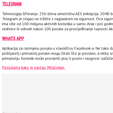
TELEGRAM
Tehnologija šifriranja: 256-bitna simetrična AES enkripcija, 2048-bi
Telegram je stigao na tržište s naglaskom na sigurnost. Ova sigurn
ima više od 100 milijuna aktivnih korisnika u samo dvije i pol godine
sedmice ili odmah nakon 100 poruka za prosljeđivanje tajnosti. Ako 
WHATS APP
Aplikacija za razmjenu poruka u vlasništvu Facebook-a. Ne tako d
pošiljatelj i primatelj poruke mogu čitati što je poslano, a nitko
primatelju. Korisnik može provjeriti jesu li pozivi i razgovor zaštićen
Poslušajte kako je nastao WhatsApp: