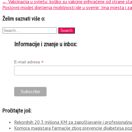
Post
←
Vakcinacija u svijetu: koliko su vakcine prihvaćene od strane s
Poslovni model dijeljenja mobilnosti ide u svemir: Ima mjesta i z
navigation
Želim saznati više o:
Informacije i znanje u inbox:
*
E-mail adresa
Pročitajte još:
Rekordnih 20,3 miliona KM za zapošljavanje i profesionalnu 
Komora magistara farmacije zbog prevencije dijabetesa po