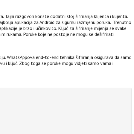
ajni razgovori koriste dodatni sloj šifriranja klijenta i klijenta.
najbolja aplikacija za Android za sigurnu razmjenu poruka. Trenutno
likacije je brzo i učinkovito. Ključ za šifriranje mijenja se svake
šnim rukama. Poruke koje ne postoje ne mogu se dešifrirati.
ciju. WhatsAppova end-to-end tehnika šifriranja osigurava da samo
ravu i ključ. Zbog toga se poruke mogu vidjeti samo vama i