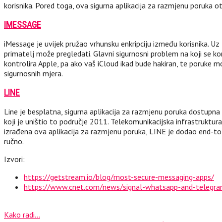
korisnika. Pored toga, ova sigurna aplikacija za razmjenu poruka o
IMESSAGE
iMessage je uvijek pružao vrhunsku enkripciju između korisnika. Uz
primatelj može pregledati. Glavni sigurnosni problem na koji se ko
kontrolira Apple, pa ako vaš iCloud ikad bude hakiran, te poruke m
sigurnosnih mjera.
LINE
Line je besplatna, sigurna aplikacija za razmjenu poruka dostupna
koji je uništio to područje 2011. Telekomunikacijska infrastruktur
izrađena ova aplikacija za razmjenu poruka, LINE je dodao end-to-end
ručno.
Izvori:
https://getstream.io/blog/most-secure-messaging-apps/
https://www.cnet.com/news/signal-whatsapp-and-telegram
Kako radi...