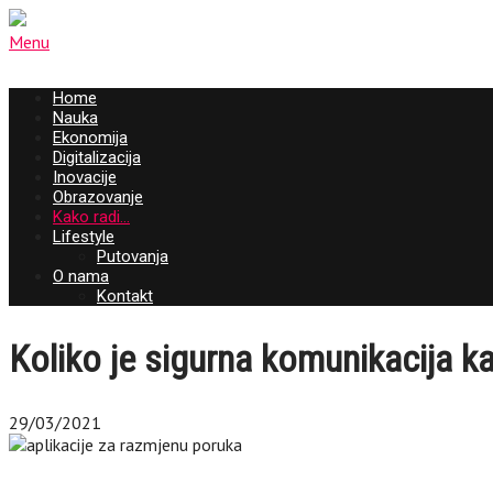
Menu
Home
Nauka
Ekonomija
Digitalizacija
Inovacije
Obrazovanje
Kako radi…
Lifestyle
Putovanja
O nama
Kontakt
Koliko je sigurna komunikacija k
29/03/2021