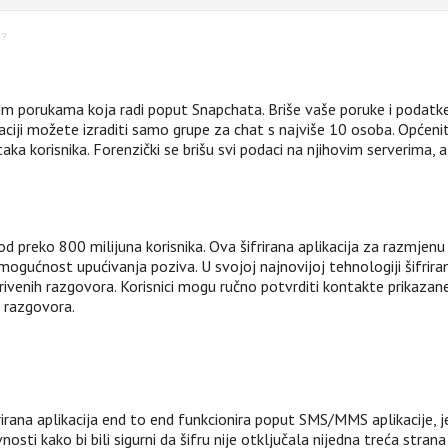
p?
nim porukama koja radi poput Snapchata. Briše vaše poruke i podatke
kaciji možete izraditi samo grupe za chat s najviše 10 osoba. Općenit
aka korisnika. Forenzički se brišu svi podaci na njihovim serverima, 
preko 800 milijuna korisnika. Ova šifrirana aplikacija za razmjenu po
mogućnost upućivanja poziva. U svojoj najnovijoj tehnologiji šifriran
rivenih razgovora. Korisnici mogu ručno potvrditi kontakte prikazan
e razgovora.
rirana aplikacija end to end funkcionira poput SMS/MMS aplikacije, je
osti kako bi bili sigurni da šifru nije otključala nijedna treća strana