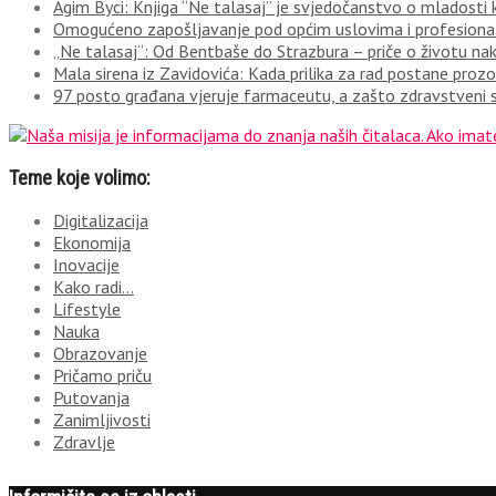
Agim Byci: Knjiga “Ne talasaj” je svjedočanstvo o mladosti k
Omogućeno zapošljavanje pod općim uslovima i profesionaln
„Ne talasaj“: Od Bentbaše do Strazbura – priče o životu n
Mala sirena iz Zavidovića: Kada prilika za rad postane prozor
97 posto građana vjeruje farmaceutu, a zašto zdravstveni s
Teme koje volimo:
Digitalizacija
Ekonomija
Inovacije
Kako radi…
Lifestyle
Nauka
Obrazovanje
Pričamo priču
Putovanja
Zanimljivosti
Zdravlje