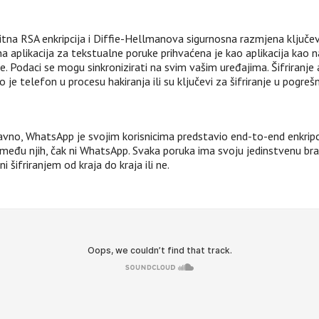
tna RSA enkripcija i Diffie-Hellmanova sigurnosna razmjena ključeva. T
a aplikacija za tekstualne poruke prihvaćena je kao aplikacija kao 
. Podaci se mogu sinkronizirati na svim vašim uređajima. Šifriranje ap
je telefon u procesu hakiranja ili su ključevi za šifriranje u pogre
avno, WhatsApp je svojim korisnicima predstavio end-to-end enkrip
 između njih, čak ni WhatsApp. Svaka poruka ima svoju jedinstvenu b
i šifriranjem od kraja do kraja ili ne.