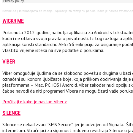
Novine.ba | Informacijama do znanja
·
Aplikacije za razmjenu poruka. Kako je nastao WhatsAp
WICKR ME
Pokrenuta 2012. godine, najbolja aplikacija za Android s tekstual
koda i ne otkriva svoja pravila o privatnosti. Iz tog razloga u apli
aplikacija koristi standardno AES256 enkripciju za osiguranje podat
vlastito vrijeme isteka na sve podatke o porukama.
VIBER
Viber omogućuje ljudima da se slobodno povežu s drugima u bazi od 
označeni su ikonom ljubičaste boje, koja prilikom dodirivanja daje 
platformama – Mac, PC, iOS i Android. Viber također nudi opciju sk
čak se navodi da niti programeri Vibera ne mogu čitati vaše poruk
Pročitajte kako je nastao Viber >
SILENCE
Silence se nekad zvao “SMS Secure”, jer je odvojen od Signala. Šif
internetom. Stručnjaci za sigurnost redovno revidiraju Silence u javn