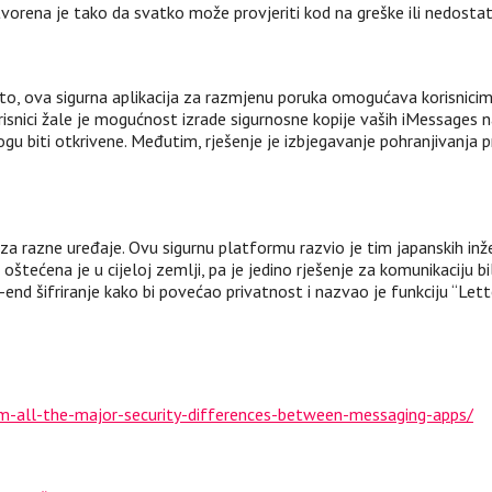
tvorena je tako da svatko može provjeriti kod na greške ili nedostat
 to, ova sigurna aplikacija za razmjenu poruka omogućava korisnicima
risnici žale je mogućnost izrade sigurnosne kopije vaših iMessages n
ogu biti otkrivene. Međutim, rješenje je izbjegavanje pohranjivanja
 za razne uređaje. Ovu sigurnu platformu razvio je tim japanskih in
a oštećena je u cijeloj zemlji, pa je jedino rješenje za komunikaciju
 šifriranje kako bi povećao privatnost i nazvao je funkciju “Letter S
-all-the-major-security-differences-between-messaging-apps/