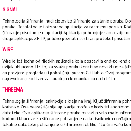
SIGNAL
Tehnologija šifriranja: nudi cjelovito šifriranje za slanje poruka.
poruka. Besplatna je i otvorena aplikacija za razmjenu poruka. Kô
šifriranje prisutan je u aplikaciji. Aplikacija pohranjuje samo vrijem
druge aplikacije. ZRTP, prilično poznat i testiran protokol prisu
WIRE
Wire je još jedna od rijetkih aplikacija koja postavlja end-to -end e
uvijek uključeno. Uz to, za svaku poruku koristi se novi ključ za š
ga provjere, pregledaju i poboljšaju putem GitHub-a. Ovaj program
najrevidiraniji softver za suradnju i komunikaciju na tržištu.
THREEMA
Tehnologija šifriranja: enkripcija s kraja na kraj. Ključ šifriranj
korisnike. Ova najzaštićenija aplikacija može se koristiti anonimno
datoteke. Ova aplikacija šifrirane poruke ostavlja vrlo malo inform
kodom i ključeve za šifriranje pohranjene na korisnikovim uređajim
lokalne datoteke pohranjene u šifriranom obliku, što čini vašu k